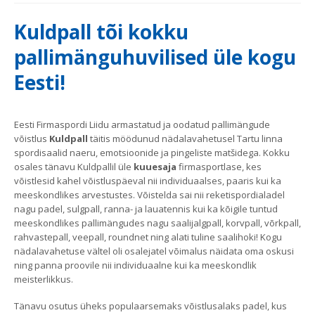
Kuldpall tõi kokku
pallimänguhuvilised üle kogu
Eesti!
Eesti Firmaspordi Liidu armastatud ja oodatud pallimängude
võistlus
Kuldpall
täitis möödunud nädalavahetusel Tartu linna
spordisaalid naeru, emotsioonide ja pingeliste matšidega. Kokku
osales tänavu Kuldpallil üle
kuuesaja
firmasportlase, kes
võistlesid kahel võistluspäeval nii individuaalses, paaris kui ka
meeskondlikes arvestustes. Võistelda sai nii reketispordialadel
nagu padel, sulgpall, ranna- ja lauatennis kui ka kõigile tuntud
meeskondlikes pallimängudes nagu saalijalgpall, korvpall, võrkpall,
rahvastepall, veepall, roundnet ning alati tuline saalihoki! Kogu
nädalavahetuse vältel oli osalejatel võimalus näidata oma oskusi
ning panna proovile nii individuaalne kui ka meeskondlik
meisterlikkus.
Tänavu osutus üheks populaarsemaks võistlusalaks padel, kus