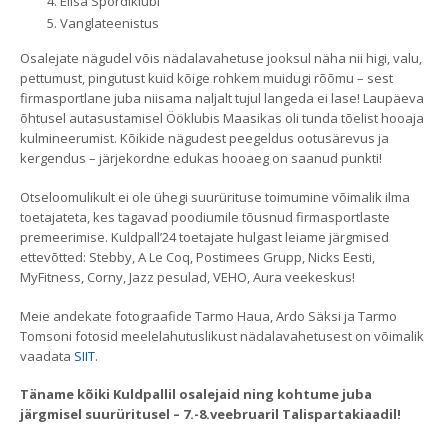
Elisa Spordiklubi
Vanglateenistus
Osalejate nägudel võis nädalavahetuse jooksul näha nii higi, valu,
pettumust, pingutust kuid kõige rohkem muidugi rõõmu – sest
firmasportlane juba niisama naljalt tujul langeda ei lase! Laupäeva
õhtusel autasustamisel Ööklubis Maasikas oli tunda tõelist hooaja
kulmineerumist. Kõikide nägudest peegeldus ootusärevus ja
kergendus – järjekordne edukas hooaeg on saanud punkti!
Otseloomulikult ei ole ühegi suurürituse toimumine võimalik ilma
toetajateta, kes tagavad poodiumile tõusnud firmasportlaste
premeerimise. Kuldpall’24 toetajate hulgast leiame järgmised
ettevõtted: Stebby, A Le Coq, Postimees Grupp, Nicks Eesti,
MyFitness, Corny, Jazz pesulad, VEHO, Aura veekeskus!
Meie andekate fotograafide Tarmo Haua, Ardo Säksi ja Tarmo
Tomsoni fotosid meelelahutuslikust nädalavahetusest on võimalik
vaadata
SIIT
.
Täname kõiki Kuldpallil osalejaid ning kohtume juba
järgmisel suurüritusel – 7.-8.veebruaril Talispartakiaadil!