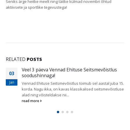
Seniks ärge heitke meelt ning täitke külmad novembri õhtud
aktiivsete ja sportlike tegevustega!
RELATED
POSTS
Veel 3 päeva Vennad Ehituse Seitsmevõistlus
03
soodushinnaga!
Jan
Vennad Ehituse Seitsmevõistlus toimub sel aastal juba 15.
korda. Nagu ikka, on kavas klassikalised seitsmevõistluse
alad ning võisteldakse nii...
read more