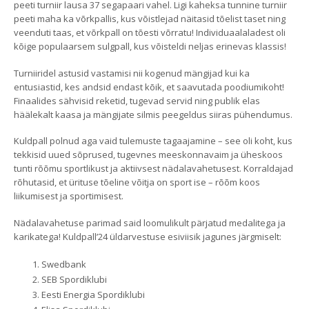
peeti turniir lausa 37 segapaari vahel. Ligi kaheksa tunnine turniir
peeti maha ka võrkpallis, kus võistlejad näitasid tõelist taset ning
veenduti taas, et võrkpall on tõesti võrratu! Individuaalaladest oli
kõige populaarsem sulgpall, kus võisteldi neljas erinevas klassis!
Turniiridel astusid vastamisi nii kogenud mängijad kui ka
entusiastid, kes andsid endast kõik, et saavutada poodiumikoht!
Finaalides sähvisid reketid, tugevad servid ning publik elas
häälekalt kaasa ja mängijate silmis peegeldus siiras pühendumus.
Kuldpall polnud aga vaid tulemuste tagaajamine – see oli koht, kus
tekkisid uued sõprused, tugevnes meeskonnavaim ja üheskoos
tunti rõõmu sportlikust ja aktiivsest nädalavahetusest. Korraldajad
rõhutasid, et ürituse tõeline võitja on sport ise – rõõm koos
liikumisest ja sportimisest.
Nädalavahetuse parimad said loomulikult pärjatud medalitega ja
karikatega! Kuldpall’24 üldarvestuse esiviisik jagunes järgmiselt:
Swedbank
SEB Spordiklubi
Eesti Energia Spordiklubi